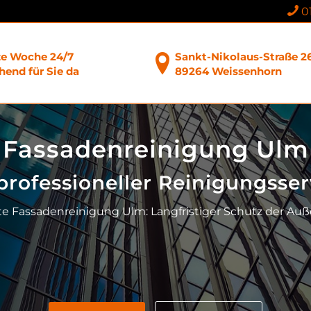
0
ze Woche 24/7
Sankt-Nikolaus-Straße 2
end für Sie da
89264 Weissenhorn
Fassadenreinigung Ulm
 professioneller Reinigungsser
nte Fassadenreinigung Ulm: Langfristiger Schutz der A