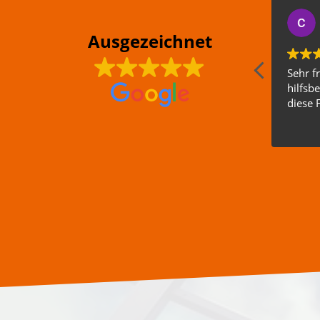
Ausgezeichnet
Sehr f
hilfsbe
diese 