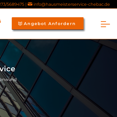
173/5689475 |
info@hausmeisterservice-chebac.de
6
Angebot Anfordern
vice
ußenwand