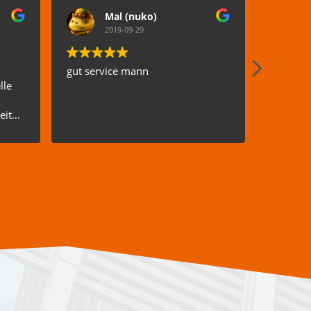
Mal (nuko)
2019-09-29
gut service mann
ICH WA
lle
ZUFRIED
kompete
eit
sieht wi
....!
aus!Emp