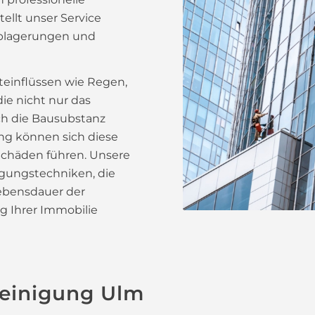
llt unser Service
 Ablagerungen und
teinflüssen wie Regen,
ie nicht nur das
ch die Bausubstanz
g können sich diese
Schäden führen. Unsere
igungstechniken, die
Lebensdauer der
g Ihrer Immobilie
reinigung Ulm