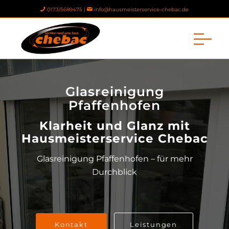
0173/5689475 |
info@hausmeisterservice-chebac.de
Glasreinigung
Pfaffenhofen
Klarheit und Glanz mit
Hausmeisterservice Chebac
Glasreinigung Pfaffenhofen – für mehr
Durchblick
Kontakt
Leistungen