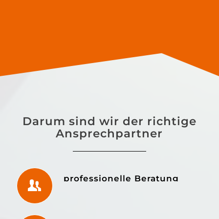
weitter.
jederzeit
wie
weitere
toll
werden
aus
kann....!
Darum sind wir der richtige
Ansprechpartner
professionelle Beratung