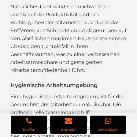
Natürliches Licht wirkt sich nachweislich
positiv auf die Produktivität und das
Wohlergehen der Mitarbeiter aus. Durch das
Entfernen von Schmutz und Ablagerungen auf
den Glasflächen maximiert Hausmeisterservice
Chebac den Lichteinfall in Ihren
Geschäftsräumen, was zu einer verbesserten
Arbeitsatmosphäre und gesteigerten
Mitarbeiterzufriedenheit führt.
Hygienische Arbeitsumgebung
Eine hygienische Arbeitsumgebung ist für die
Gesundheit der Mitarbeiter unabdingbar. Die
professionelle Glasreinigung hilft,
Ansammlungen von Staub und Allergenen zu
minimieren und trägt zu einer sauberen,
Telefon
Kontakt
WhatsApp
gesunden Arbeitsumgebung bei.