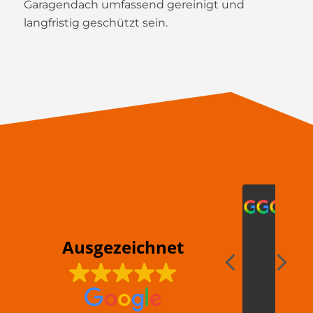
Garagendach umfassend gereinigt und
langfristig geschützt sein.
cri
2022
2
Ausgezeichnet
Sehr
.....einfa
gut
IC
freundlich
eine
servic
WA
personal
freundli
mann
ME
und
zuverläs
AL