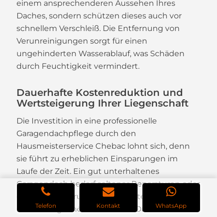
einem ansprechenderen Aussehen Ihres
Daches, sondern schützen dieses auch vor
schnellem Verschleiß. Die Entfernung von
Verunreinigungen sorgt für einen
ungehinderten Wasserablauf, was Schäden
durch Feuchtigkeit vermindert.
Dauerhafte Kostenreduktion und
Wertsteigerung Ihrer Liegenschaft
Die Investition in eine professionelle
Garagendachpflege durch den
Hausmeisterservice Chebac lohnt sich, denn
sie führt zu erheblichen Einsparungen im
Laufe der Zeit. Ein gut unterhaltenes
Garagendach bedarf seltener Reparaturen oder
ganzer Erneuerungen, was Kosten spart.
Telefon
Kontakt
WhatsApp
Gleichzeitig erhöht ein solides Dach den