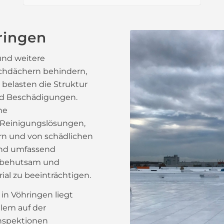
ringen
und weitere
chdächern behindern,
belasten die Struktur
nd Beschädigungen.
ne
Reinigungslösungen,
rn und von schädlichen
ind umfassend
n behutsam und
al zu beeinträchtigen.
in Vöhringen liegt
lem auf der
nspektionen