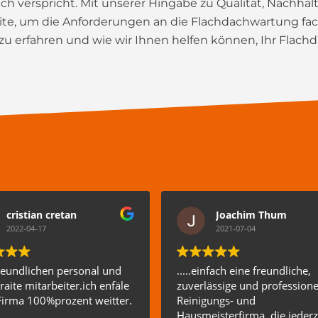
dach verspricht. Mit unserer Hingabe zu Qualität, Nachh
te, um die Anforderungen an die Flachdachwartung fach
u erfahren und wie wir Ihnen helfen können, Ihr Flachd
cristian cretan
Joachim Thum
2022-04-17
2021-07-04
reundlichen personal und
.....einfach eine freundliche,
raite mitarbeiter.ich enfäle
zuverlässige und professione
Firma 100%prozent weitter.
Reinigungs- und
Hausmeisterfirma, die jederz