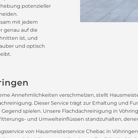
ehebung potenzieller
meiden.
nsam mit jedem
r genau auf die
hnitten ist, und
 sauber und optisch
eibt.
ringen
derne Annehmlichkeiten verschmelzen, stellt Hausmeist
dachreinigung. Dieser Service trägt zur Erhaltung und Fu
er Gegend spielen. Unsere Flachdachreinigung in Vöhrin
itterungs- und Umwelteinflüssen standzuhalten, denen 
ngsservice von Hausmeisterservice Chebac in Vöhringen