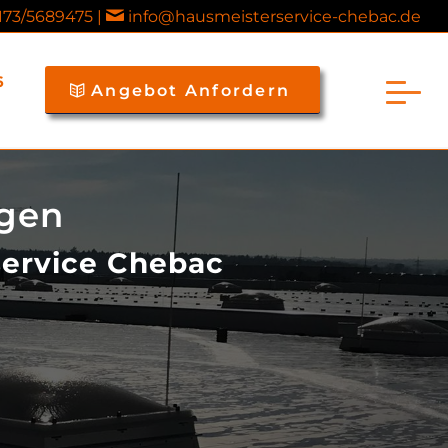
173/5689475 |
info@hausmeisterservice-chebac.de
6
Angebot Anfordern
ngen
service Chebac