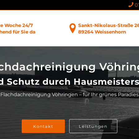
0
ze Woche 24/7
Sankt-Nikolaus-Straße 2
end für Sie da
89264 Weissenhorn
chdachreinigung Vöhri
d Schutz durch Hausmeister
Flachdachreinigung Vöhringen – für Ihr grünes Paradies
Kontakt
Leistungen