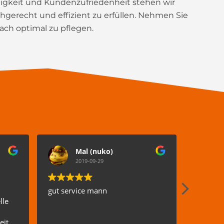
altigkeit und Kundenzufriedenheit stehen wir
gerecht und effizient zu erfüllen. Nehmen Sie
ach optimal zu pflegen.
Mal (nuko)
2019-09-29
gut service mann
ICH WA
lle
ZUFRIED
kompete
eit
sieht wi