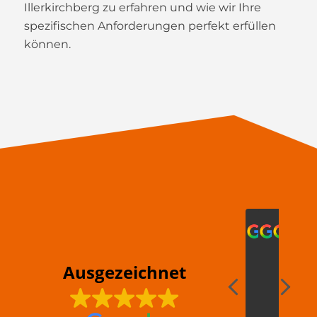
Illerkirchberg zu erfahren und wie wir Ihre
spezifischen Anforderungen perfekt erfüllen
können.
cri
2022
2
Ausgezeichnet
Sehr
.....einfa
gut
IC
freundlich
eine
servic
WA