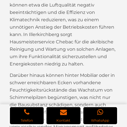
können etwa die Luftqualität negativ
beeinträchtigen und die Effizienz von
Klimatechnik reduzieren, was zu einem
unnötigen Anstieg der Betriebskosten führen
kann. In Illerkirchberg sorgt
Hausmeisterservice Chebac für die akribische
Reinigung und Wartung von solchen Anlagen,
um ihre Funktionalität sicherzustellen und
Energiekosten niedrig zu halten.
Darüber hinaus können hinter Mobiliar oder in
schwer erreichbaren Ecken vorhandene
Feuchtigkeitsrückstände das Wachstum von
Schimmelpilzen begünstigen, was nicht nur
die Bausubstanz schädigen, sondern auch
gesundheitsgefährdend sein kann. Ein
kritisches Auge für Feuchtigkeitsherde und ein
Telefon
Kontakt
WhatsApp
vorausschauendes Management gefährdeter